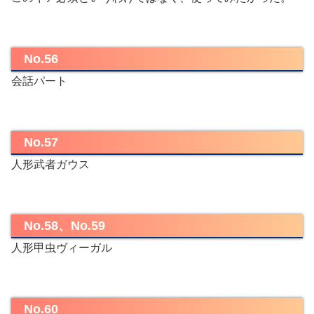
No.56
会話パート
No.57
人形武者ガウス
No.58、No.59
人形甲虫ヴィーガル
No.60