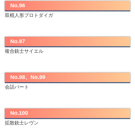
No.96
双棍人形プロトダイガ
No.97
複合銃士サイエル
No.98、No.99
会話パート
No.100
拡散銃士レヴン