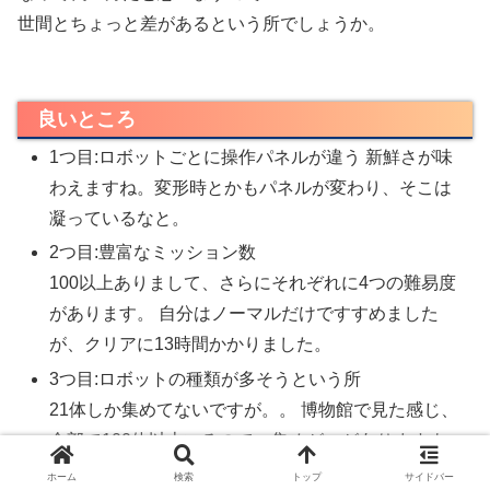
世間とちょっと差があるという所でしょうか。
良いところ
1つ目:ロボットごとに操作パネルが違う 新鮮さが味
わえますね。変形時とかもパネルが変わり、そこは
凝っているなと。
2つ目:豊富なミッション数
100以上ありまして、さらにそれぞれに4つの難易度
があります。 自分はノーマルだけですすめました
が、クリアに13時間かかりました。
3つ目:ロボットの種類が多そうという所
21体しか集めてないですが。。 博物館で見た感じ、
全部で100体以上いるので、集めがいがありますよ
ね。
ホーム
検索
トップ
サイドバー