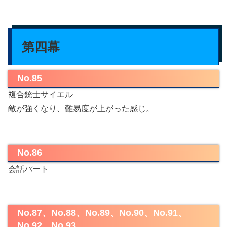
第四幕
No.85
複合銃士サイエル
敵が強くなり、難易度が上がった感じ。
No.86
会話パート
No.87、No.88、No.89、No.90、No.91、
No.92、No.93