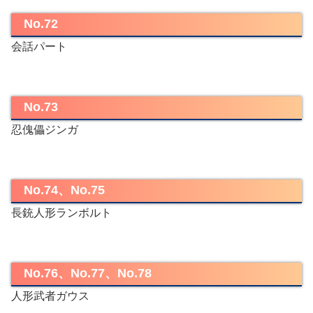
No.72
会話パート
No.73
忍傀儡ジンガ
No.74、No.75
長銃人形ランボルト
No.76、No.77、No.78
人形武者ガウス