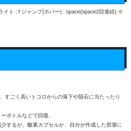
ライト : f ジャンプ(ホバー) : space(space2回連続) ※
。
り、すごく高いトコロからの落下や隕石に当たったり
ターボトルなどで回復。
減少するが、酸素カプセルか、自分が作成した部屋に